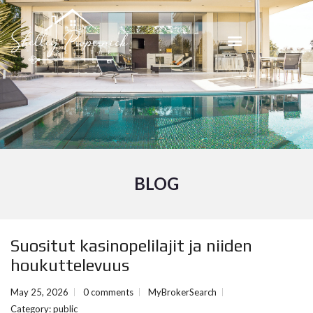
BLOG
Suositut kasinopelilajit ja niiden
houkuttelevuus
May 25, 2026
0 comments
MyBrokerSearch
Category:
public