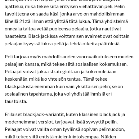
ajattelua, mikä tekee siitä erityisen viehättävän peli. Pelin
tavoitteena on saada käsi, jonka arvo on mahdollisimman
lähellä 21:tä, ilman että ylittää tätä lukua. Tämä yhdistelmä
onnea ja taitoa vetää puoleensa pelaajia, jotka nauttivat
haasteista. Blackjackissa voittamisen avaimet ovat osittain
pelaajan kyvyssä lukea peliä ja tehdä oikeita päätöksiä.
Peli tarjoaa myös mahdollisuuden vuorovaikutukseen muiden
pelaajien kanssa, mikä tekee siitä sosiaalisen kokemuksen.
Pelaajat voivat jakaa strategioitaan ja kokemuksiaan
keskenään, mikä luo yhteisön tuntua. Tämä tekee
blackjackista enemmän kuin vain yksittäisen pelin; se on
sosiaalinen tapahtuma, joka voi yhdistää ihmisiä eri
taustoista.
Erilaiset blackjack-variantit, kuten klassinen blackjack ja
moderneimmat versiot, tarjoavat lisää syvyyttä peliin.
Pelaajat voivat valita oman tyyliinsä sopivan pelimuodon,
mikä tekee siitä entistä mielenkiintoisempaa. Näiden