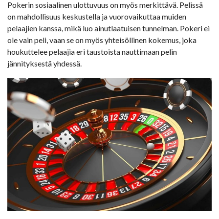
Pokerin sosiaalinen ulottuvuus on myös merkittävä. Pelissä
on mahdollisuus keskustella ja vuorovaikuttaa muiden
pelaajien kanssa, mikä luo ainutlaatuisen tunnelman. Pokeri ei
ole vain peli, vaan se on myös yhteisöllinen kokemus, joka
houkuttelee pelaajia eri taustoista nauttimaan pelin
jännityksestä yhdessä.