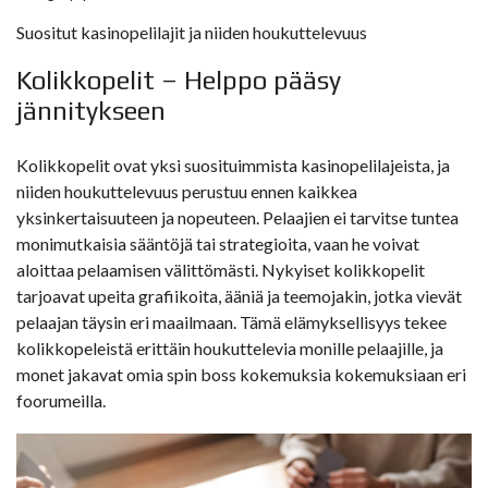
Suositut kasinopelilajit ja niiden houkuttelevuus
Kolikkopelit – Helppo pääsy
jännitykseen
Kolikkopelit ovat yksi suosituimmista kasinopelilajeista, ja
niiden houkuttelevuus perustuu ennen kaikkea
yksinkertaisuuteen ja nopeuteen. Pelaajien ei tarvitse tuntea
monimutkaisia sääntöjä tai strategioita, vaan he voivat
aloittaa pelaamisen välittömästi. Nykyiset kolikkopelit
tarjoavat upeita grafiikoita, ääniä ja teemojakin, jotka vievät
pelaajan täysin eri maailmaan. Tämä elämyksellisyys tekee
kolikkopeleistä erittäin houkuttelevia monille pelaajille, ja
monet jakavat omia
spin boss kokemuksia
kokemuksiaan eri
foorumeilla.