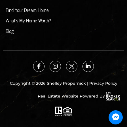
Find Your Dream Home
What's My Home Worth?
Blog
Copyright © 2026 Shelley Propernick |
Privacy Policy
Real Estate Website Powered By