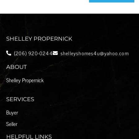
SHELLEY PROPERNICK
(206) 920-0244
shelleyshomes4u@yahoo.com
ABOUT
Shelley Propernick
SERVICES
Buyer
Seller
HELPFUL LINKS