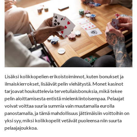
Lisäksi kolikkopelien erikoistoiminnot, kuten bonukset ja
ilmaiskierrokset, lisäävät pelin viehätystä. Monet kasinot
tarjoavat houkuttelevia tervetuliaisbonuksia, mikä tekee
pelin aloittamisesta entistä mielenkiintoisempaa. Pelaajat
voivat voittaa suuria summia vain muutamalla eurolla
panostamalla, ja tämä mahdollisuus jättimäisiin voittoihin on
yksi syy, miksi kolikkopelit vetävät puoleensa niin suurta
pelaajajoukkoa.