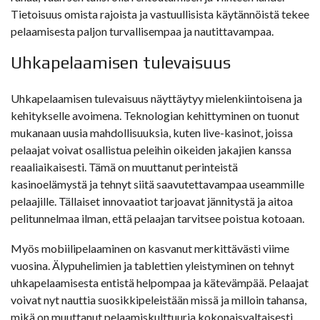
Tietoisuus omista rajoista ja vastuullisista käytännöistä tekee
pelaamisesta paljon turvallisempaa ja nautittavampaa.
Uhkapelaamisen tulevaisuus
Uhkapelaamisen tulevaisuus näyttäytyy mielenkiintoisena ja
kehitykselle avoimena. Teknologian kehittyminen on tuonut
mukanaan uusia mahdollisuuksia, kuten live-kasinot, joissa
pelaajat voivat osallistua peleihin oikeiden jakajien kanssa
reaaliaikaisesti. Tämä on muuttanut perinteistä
kasinoelämystä ja tehnyt siitä saavutettavampaa useammille
pelaajille. Tällaiset innovaatiot tarjoavat jännitystä ja aitoa
pelitunnelmaa ilman, että pelaajan tarvitsee poistua kotoaan.
Myös mobiilipelaaminen on kasvanut merkittävästi viime
vuosina. Älypuhelimien ja tablettien yleistyminen on tehnyt
uhkapelaamisesta entistä helpompaa ja kätevämpää. Pelaajat
voivat nyt nauttia suosikkipeleistään missä ja milloin tahansa,
mikä on muuttanut pelaamiskulttuuria kokonaisvaltaisesti.