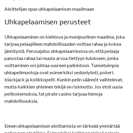
Aloittelijan opas uhkapelaamisen maailmaan
Uhkapelaamisen perusteet
Uhkapelaaminen on kiehtova ja monipuolinen maailma, joka
tarjoaa pelaajilleen mahdollisuuden voittaa rahaa ja kokea
jännitystä. Perusajatus uhkapelaamisessa on, että pelaaja
panostaa rahaa tai muuta arvoa tiettyyn tulokseen, jonka
voittaminen voi johtaa suureen palkintoon. Tunnetuimpia
uhkapelimuotoja ovat esimerkiksi vedonlyönti, pokeri,
blackjack ja kolikkopelit. Kunkin pelin säännöt vaihtelevat,
mutta kaikkien yhteinen tekijä on riskinotto. Jos etsit uusia
pelikokemuksia,
fat pirate casino
tarjoaa hienoja
mahdollisuuksia.
Ennen uhkapelaamisen aloittamista on tärkeää ymmärtää
pelien peruslogiikka. Esimerkiksi kolikkopeleissä pelaaja