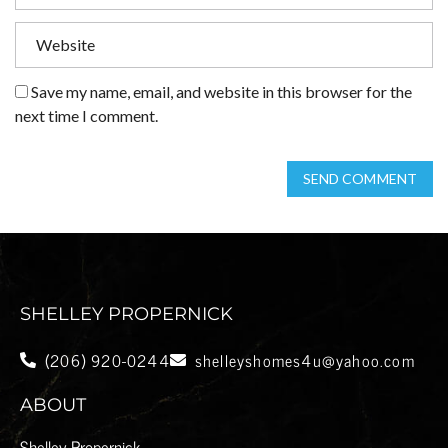
Save my name, email, and website in this browser for the
next time I comment.
SEND COMMENT
SHELLEY PROPERNICK
(206) 920-0244
shelleyshomes4u@yahoo.com
ABOUT
Shelley Propernick