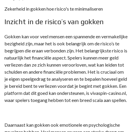
Zekerheid in gokken hoe risico's te minimaliseren
Inzicht in de risico’s van gokken
Gokken kan voor veel mensen een spannende en vermakelijke
bezigheid zijn, maar het is ook belangrijk om de risico’s te
begrijpen die eraan verbonden zijn. Het belangrijkste risico is
natuurlijk het financiële aspect. Spelers kunnen meer geld
verliezen dan ze zich kunnen veroorloven, wat kan leiden tot
schulden en andere financiële problemen. Het is cruciaal om
je eigen speelgedrag te analyseren en te bepalen hoeveel geld
je bereid bent te verliezen voordat je begint met gokken. Een
platform dat dit goed kan ondersteunen, is
vivaspin-casino.nl
,
waar spelers toegang hebben tot een breed scala aan spellen.
Daarnaast kan gokken ook emotionele en psychologische
gevolgen hebben. Veel mensen ervaren een sterke drang om