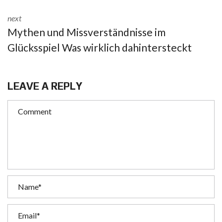
next
Mythen und Missverständnisse im
Glücksspiel Was wirklich dahintersteckt
LEAVE A REPLY