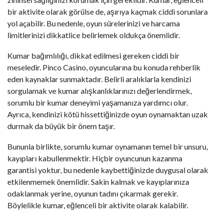
bir aktivite olarak görülse de, aşırıya kaçmak ciddi sorunlara
yol açabilir. Bu nedenle, oyun sürelerinizi ve harcama
limitlerinizi dikkatlice belirlemek oldukça önemlidir.
Kumar bağımlılığı, dikkat edilmesi gereken ciddi bir
meseledir. Pinco Casino, oyuncularına bu konuda rehberlik
eden kaynaklar sunmaktadır. Belirli aralıklarla kendinizi
sorgulamak ve kumar alışkanlıklarınızı değerlendirmek,
sorumlu bir kumar deneyimi yaşamanıza yardımcı olur.
Ayrıca, kendinizi kötü hissettiğinizde oyun oynamaktan uzak
durmak da büyük bir önem taşır.
Bununla birlikte, sorumlu kumar oynamanın temel bir unsuru,
kayıpları kabullenmektir. Hiçbir oyuncunun kazanma
garantisi yoktur, bu nedenle kaybettiğinizde duygusal olarak
etkilenmemek önemlidir. Sakin kalmak ve kayıplarınıza
odaklanmak yerine, oyunun tadını çıkarmak gerekir.
Böylelikle kumar, eğlenceli bir aktivite olarak kalabilir.