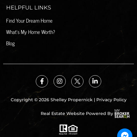
HELPFUL LINKS
Find Your Dream Home
What's My Home Worth?
Blog
Copyright © 2026 Shelley Propernick |
Privacy Policy
Real Estate Website Powered By