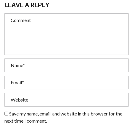
LEAVE A REPLY
Save my name, email, and website in this browser for the
next time I comment.