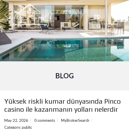
BLOG
Yüksek riskli kumar dünyasında Pinco
casino ile kazanmanın yolları nelerdir
May 22, 2026
0 comments
MyBrokerSearch
Category:
public