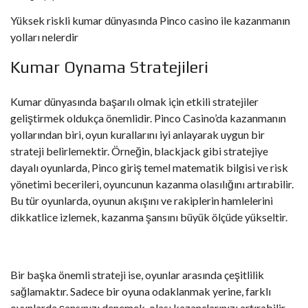
Yüksek riskli kumar dünyasında Pinco casino ile kazanmanın
yolları nelerdir
Kumar Oynama Stratejileri
Kumar dünyasında başarılı olmak için etkili stratejiler
geliştirmek oldukça önemlidir. Pinco Casino’da kazanmanın
yollarından biri, oyun kurallarını iyi anlayarak uygun bir
strateji belirlemektir. Örneğin, blackjack gibi stratejiye
dayalı oyunlarda,
Pinco giriş
temel matematik bilgisi ve risk
yönetimi becerileri, oyuncunun kazanma olasılığını artırabilir.
Bu tür oyunlarda, oyunun akışını ve rakiplerin hamlelerini
dikkatlice izlemek, kazanma şansını büyük ölçüde yükseltir.
Bir başka önemli strateji ise, oyunlar arasında çeşitlilik
sağlamaktır. Sadece bir oyuna odaklanmak yerine, farklı
oyunlarda şansınızı denemek, olası kazançlarınızı artırabilir.