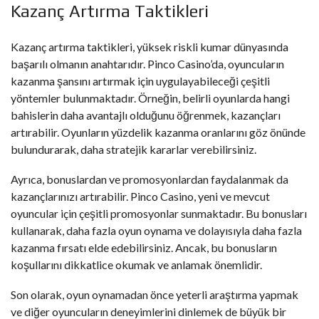
Kazanç Artırma Taktikleri
Kazanç artırma taktikleri, yüksek riskli kumar dünyasında
başarılı olmanın anahtarıdır. Pinco Casino’da, oyuncuların
kazanma şansını artırmak için uygulayabileceği çeşitli
yöntemler bulunmaktadır. Örneğin, belirli oyunlarda hangi
bahislerin daha avantajlı olduğunu öğrenmek, kazançları
artırabilir. Oyunların yüzdelik kazanma oranlarını göz önünde
bulundurarak, daha stratejik kararlar verebilirsiniz.
Ayrıca, bonuslardan ve promosyonlardan faydalanmak da
kazançlarınızı artırabilir. Pinco Casino, yeni ve mevcut
oyuncular için çeşitli promosyonlar sunmaktadır. Bu bonusları
kullanarak, daha fazla oyun oynama ve dolayısıyla daha fazla
kazanma fırsatı elde edebilirsiniz. Ancak, bu bonusların
koşullarını dikkatlice okumak ve anlamak önemlidir.
Son olarak, oyun oynamadan önce yeterli araştırma yapmak
ve diğer oyuncuların deneyimlerini dinlemek de büyük bir