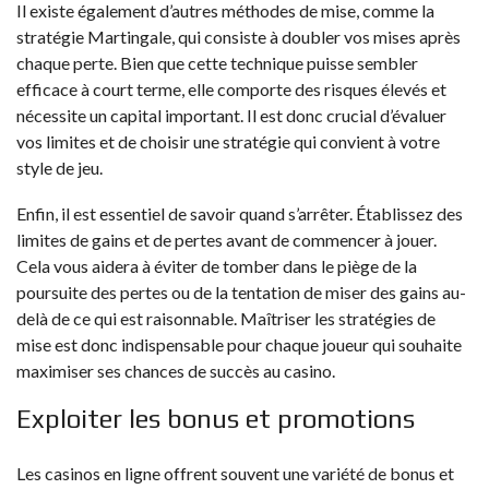
Il existe également d’autres méthodes de mise, comme la
stratégie Martingale, qui consiste à doubler vos mises après
chaque perte. Bien que cette technique puisse sembler
efficace à court terme, elle comporte des risques élevés et
nécessite un capital important. Il est donc crucial d’évaluer
vos limites et de choisir une stratégie qui convient à votre
style de jeu.
Enfin, il est essentiel de savoir quand s’arrêter. Établissez des
limites de gains et de pertes avant de commencer à jouer.
Cela vous aidera à éviter de tomber dans le piège de la
poursuite des pertes ou de la tentation de miser des gains au-
delà de ce qui est raisonnable. Maîtriser les stratégies de
mise est donc indispensable pour chaque joueur qui souhaite
maximiser ses chances de succès au casino.
Exploiter les bonus et promotions
Les casinos en ligne offrent souvent une variété de bonus et