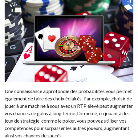
Une connaissance approfondie des probabilités vous permet
également de faire des choix éclairés. Par exemple, choisir de
jouer à une machine à sous avec un RTP élevé peut augmenter
vos chances de gains à long terme. De même, en jouant à des
jeux de stratégie, comme le poker, vous pouvez utiliser vos
compétences pour surpasser les autres joueurs, augmentant
ainsi vos chances de succès.