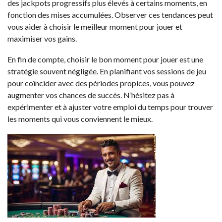
des jackpots progressifs plus élevés à certains moments, en
fonction des mises accumulées. Observer ces tendances peut
vous aider à choisir le meilleur moment pour jouer et
maximiser vos gains.
En fin de compte, choisir le bon moment pour jouer est une
stratégie souvent négligée. En planifiant vos sessions de jeu
pour coïncider avec des périodes propices, vous pouvez
augmenter vos chances de succès. N’hésitez pas à
expérimenter et à ajuster votre emploi du temps pour trouver
les moments qui vous conviennent le mieux.