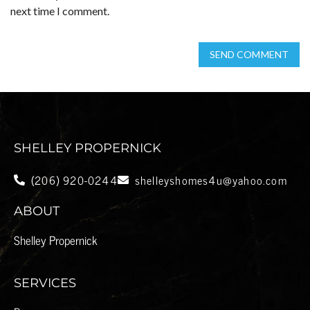
next time I comment.
SEND COMMENT
SHELLEY PROPERNICK
(206) 920-0244
shelleyshomes4u@yahoo.com
ABOUT
Shelley Propernick
SERVICES