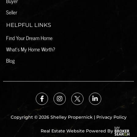
Buyer
Seller
HELPFUL LINKS
Find Your Dream Home
What's My Home Worth?
Blog
Copyright © 2026 Shelley Propernick |
Privacy Policy
Real Estate Website Powered By