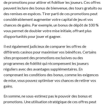
de promotions pour attirer et fidéliser les joueurs. Ces offres
peuvent inclure des bonus de bienvenue, des tours gratuits ou
des remises en espèces. Tirer parti de ces promotions peut
considérablement augmenter votre capital de jeu et vos
chances de gains. Par exemple, un bonus de dépôt de 100 %
vous permet de doubler votre mise initiale, offrant plus
d’opportunités pour jouer et gagner.
Il est également judicieux de comparer les offres de
différents casinos pour maximiser vos bénéfices. Certains
sites proposent des promotions exclusives ou des
programmes de fidélité qui récompensent les joueurs
réguliers avec des avantages supplémentaires. En
comprenant les conditions des bonus, comme les exigences
de mise, vous pouvez optimiser vos chances de retirer vos
gains.
En somme, ne sous-estimez pas le pouvoir des bonus et
promotions. Une utilisation stratégique de ces offres peut