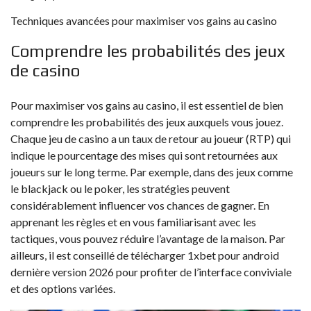
Techniques avancées pour maximiser vos gains au casino
Comprendre les probabilités des jeux
de casino
Pour maximiser vos gains au casino, il est essentiel de bien
comprendre les probabilités des jeux auxquels vous jouez.
Chaque jeu de casino a un taux de retour au joueur (RTP) qui
indique le pourcentage des mises qui sont retournées aux
joueurs sur le long terme. Par exemple, dans des jeux comme
le blackjack ou le poker, les stratégies peuvent
considérablement influencer vos chances de gagner. En
apprenant les règles et en vous familiarisant avec les
tactiques, vous pouvez réduire l’avantage de la maison. Par
ailleurs, il est conseillé de
télécharger 1xbet pour android
dernière version 2026
pour profiter de l’interface conviviale
et des options variées.