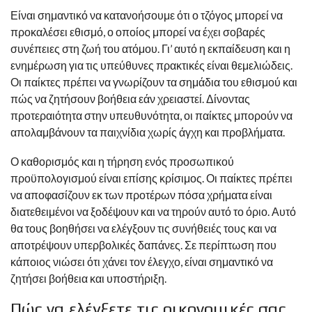
Είναι σημαντικό να κατανοήσουμε ότι ο τζόγος μπορεί να
προκαλέσει εθισμό, ο οποίος μπορεί να έχει σοβαρές
συνέπειες στη ζωή του ατόμου. Γι’ αυτό η εκπαίδευση και η
ενημέρωση για τις υπεύθυνες πρακτικές είναι θεμελιώδεις.
Οι παίκτες πρέπει να γνωρίζουν τα σημάδια του εθισμού και
πώς να ζητήσουν βοήθεια εάν χρειαστεί. Δίνοντας
προτεραιότητα στην υπευθυνότητα, οι παίκτες μπορούν να
απολαμβάνουν τα παιχνίδια χωρίς άγχη και προβλήματα.
Ο καθορισμός και η τήρηση ενός προσωπικού
προϋπολογισμού είναι επίσης κρίσιμος. Οι παίκτες πρέπει
να αποφασίζουν εκ των προτέρων πόσα χρήματα είναι
διατεθειμένοι να ξοδέψουν και να τηρούν αυτό το όριο. Αυτό
θα τους βοηθήσει να ελέγξουν τις συνήθειές τους και να
αποτρέψουν υπερβολικές δαπάνες. Σε περίπτωση που
κάποιος νιώσει ότι χάνει τον έλεγχο, είναι σημαντικό να
ζητήσει βοήθεια και υποστήριξη.
Πώς να ελέγξετε τις οικονομικές σας