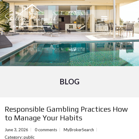
BLOG
Responsible Gambling Practices How
to Manage Your Habits
June 3, 2026
0 comments
MyBrokerSearch
Category:
public