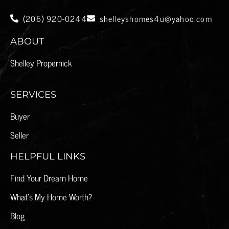
(206) 920-0244
shelleyshomes4u@yahoo.com
ABOUT
Shelley Propernick
SERVICES
Buyer
Seller
HELPFUL LINKS
Find Your Dream Home
What's My Home Worth?
Blog