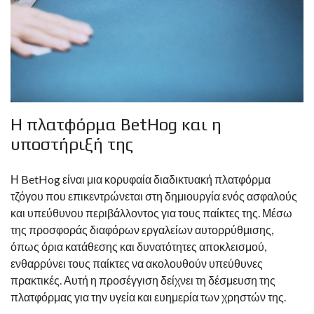
Η πλατφόρμα BetHog και η
υποστήριξή της
Η BetHog είναι μια κορυφαία διαδικτυακή πλατφόρμα
τζόγου που επικεντρώνεται στη δημιουργία ενός ασφαλούς
και υπεύθυνου περιβάλλοντος για τους παίκτες της. Μέσω
της προσφοράς διαφόρων εργαλείων αυτορρύθμισης,
όπως όρια κατάθεσης και δυνατότητες αποκλεισμού,
ενθαρρύνει τους παίκτες να ακολουθούν υπεύθυνες
πρακτικές. Αυτή η προσέγγιση δείχνει τη δέσμευση της
πλατφόρμας για την υγεία και ευημερία των χρηστών της.