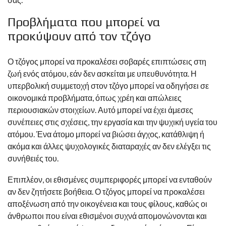
Προβλήματα που μπορεί να
προκύψουν από τον τζόγο
Ο τζόγος μπορεί να προκαλέσει σοβαρές επιπτώσεις στη
ζωή ενός ατόμου, εάν δεν ασκείται με υπευθυνότητα. Η
υπερβολική συμμετοχή στον τζόγο μπορεί να οδηγήσει σε
οικονομικά προβλήματα, όπως χρέη και απώλειες
περιουσιακών στοιχείων. Αυτό μπορεί να έχει άμεσες
συνέπειες στις σχέσεις, την εργασία και την ψυχική υγεία του
ατόμου. Ένα άτομο μπορεί να βιώσει άγχος, κατάθλιψη ή
ακόμα και άλλες ψυχολογικές διαταραχές αν δεν ελέγξει τις
συνήθειές του.
Επιπλέον, οι εθισμένες συμπεριφορές μπορεί να ενταθούν
αν δεν ζητήσετε βοήθεια. Ο τζόγος μπορεί να προκαλέσει
αποξένωση από την οικογένεια και τους φίλους, καθώς οι
άνθρωποι που είναι εθισμένοι συχνά απομονώνονται και