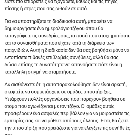
είστε πιο επιρρεπείς να τζογάρετε, καθώς και τις πηγές
πίεσης ή στρες που σας ωθούν σε αυτό.
Για να υποστηρίξετε τη διαδικασία αυτή, μπορείτε να
δημιουργήσετε ένα ημερολόγιο τζόγου όπου θα
καταγράφετε τις συνεδρίες σας, τα ποσά που στοιχηματίσατε
και τα συναισθήματα που είχατε κατά τη διάρκεια των
παιχνιδιών. Αυτή η διαδικασία δεν θα σας βοηθήσει μόνο να
εντοπίσετε πιθανές επιβλαβείς συνήθειες, αλλά θα σας
δώσει επίσης τη δυνατότητα να κατανοήσετε πότε είναι η
κατάλληλη στιγμή να σταματήσετε.
Αν αισθάνεστε ότι η αυτοπαρακολούθηση δεν είναι αρκετή,
σκεφτείτε να συμμετάσχετε σε ομάδες υποστήριξης.
Υπάρχουν πολλές οργανώσεις που παρέχουν βοήθεια σε
άτομα που αγωνίζονται με τον τζόγο. Οι ομάδες αυτές
προσφέρουν ένα ασφαλές περιβάλλον για να μοιραστείτε τις
εμπειρίες σας και να μάθετε από τους άλλους. Έτσι, θα έχετε
την υποστήριξη που χρειάζεστε για να ελέγξετε τις συνήθειές
σας.