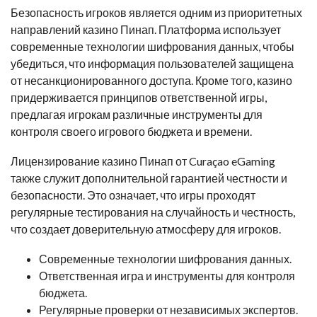
Безопасность игроков является одним из приоритетных
направлений казино Пинап. Платформа использует
современные технологии шифрования данных, чтобы
убедиться, что информация пользователей защищена
от несанкционированного доступа. Кроме того, казино
придерживается принципов ответственной игры,
предлагая игрокам различные инструменты для
контроля своего игрового бюджета и времени.
Лицензирование казино Пинап от Curaçao eGaming
также служит дополнительной гарантией честности и
безопасности. Это означает, что игры проходят
регулярные тестирования на случайность и честность,
что создает доверительную атмосферу для игроков.
Современные технологии шифрования данных.
Ответственная игра и инструменты для контроля
бюджета.
Регулярные проверки от независимых экспертов.