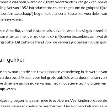
 morele waarden, waren ook grote voorstanders van gokken, hoew
ling Act van 1853 introduceerde enkele regels om de gokpraktijk
ert hoe de maatschappij begon te balanceren tussen de voordelen van
iale gevolgen.
in Amerika, vooral in staten als Nevada, waar Las Vegas al snel d
an entertainment en gokken trok miljoenen bezoekers aan, wat d
rootte. Dit zette de trend voor de verdere globalisering van go
van gokken
0e eeuw markeerde een revolutionaire verandering in de wereld van
werden beschikbaar voor het grote publiek, waardoor mensen van
we dimensie aan de gokervaring, met innovatieve technologieën en
lijk waren.
gelgeving begon langzaam mee te evolueren. Veel landen probeerd
en te reguleren en spelers te beschermen. Deze ontwikkelingen gav