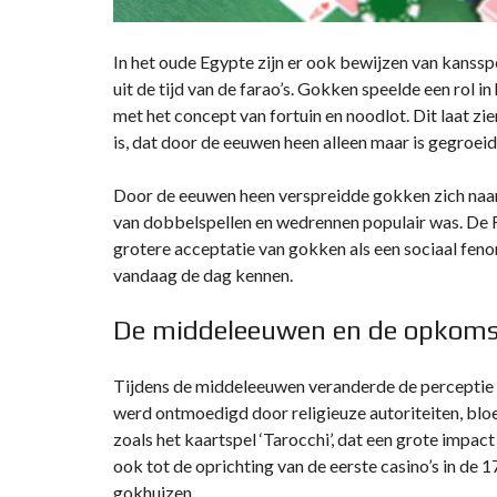
In het oude Egypte zijn er ook bewijzen van kanssp
uit de tijd van de farao’s. Gokken speelde een rol 
met het concept van fortuin en noodlot. Dit laat z
is, dat door de eeuwen heen alleen maar is gegroei
Door de eeuwen heen verspreidde gokken zich naar 
van dobbelspellen en wedrennen populair was. De Ro
grotere acceptatie van gokken als een sociaal feno
vandaag de dag kennen.
De middeleeuwen en de opkomst
Tijdens de middeleeuwen veranderde de perceptie 
werd ontmoedigd door religieuze autoriteiten, bloei
zoals het kaartspel ‘Tarocchi’, dat een grote impac
ook tot de oprichting van de eerste casino’s in de
gokhuizen.