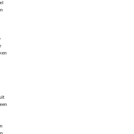
el
en
e
e
kken
uit
 een
en
en