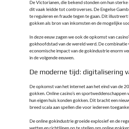
De Victorianen, die bekend stonden om hun sterke
dit vaak leidde tot controverses. De Engelse Gamb
te reguleren en fraude tegen te gaan. Dit illustre
gokken als bron van inkomsten en de mogelijke soc
In deze eeuw zagen we ook de opkomst van casino’s 
gokhoofdstad van de wereld werd. De combinatie v
economische impact van de gokindustrie enorm verg
in de volgende eeuwen.
De moderne tijd: digitalisering 
De opkomst van het internet aan het eind van de 2
gokken. Online casino’s en sportweddenschappen 
hun eigen huis konden gokken. Dit bracht een nieu
breed scala aan spellen die voor iedereen toeganke
De online gokindustrie groeide explosief en de re
wetten en richtlijnen op te stellen om online gokk