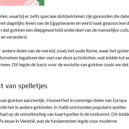
elen, waarbij er zelfs speciale dobbelstenen zijn gevonden die dat
in het dagelijks leven van de Egyptenaren en werd vaak geassocieerd
ien dat gokken een diepgeworteld onderdeel van de menselijke cult
d en veranderd.
andere delen van de wereld, zoals het oude Rome, waar het spele
meinen legaliseerden veel van deze activiteiten, wat leidde tot e
meen. Dit legde de basis voor de evolutie van gokken zoals we dat
 van spelletjes
van gokken aanzienlijk. Hoewel het in sommige delen van Europa
de het in andere gebieden. In Italië ontstonden populaire spellen
t had op de ontwikkeling van kaartspellen in de toekomst. Dit leidd
 17e eeuw in Venetië, wat de fundamenten legde voor moderne