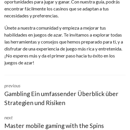
oportunidades para jugar y ganar. Con nuestra guía, podrás
encontrar fácilmente los casinos que se adaptan a tus
necesidades y preferencias.
Únete a nuestra comunidad y empieza a mejorar tus
habilidades en juegos de azar. Te invitamos a explorar todas
las herramientas y consejos que hemos preparado para ti, y a
disfrutar de una experiencia de juego más rica y entretenida.
¡No esperes más y da el primer paso hacia tu éxito en los
juegos de azar!
previous
Gambling Ein umfassender Überblick über
Strategien und Risiken
next
Master mobile gaming with the Spins