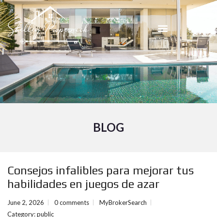
BLOG
Consejos infalibles para mejorar tus
habilidades en juegos de azar
June 2, 2026
0 comments
MyBrokerSearch
Category:
public