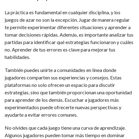
La práctica es fundamental en cualquier disciplina, y los
juegos de azar no son la excepción. Jugar de manera regular
te permite experimentar diferentes situaciones y aprender a
tomar decisiones rápidas. Además, es importante analizar tus
partidas para identificar qué estrategias funcionaron y cuáles
no. Aprender de tus errores es clave para mejorar tus
habilidades.
También puedes unirte a comunidades en línea donde
jugadores comparten sus experiencias y consejos. Estas
plataformas no solo ofrecen un espacio para discutir
estrategias, sino que también proporcionan una oportunidad
para aprender de los demás. Escuchar a jugadores más
experimentados puede ofrecerte nuevas perspectivas y
ayudarte a evitar errores comunes.
No olvides que cada juego tiene una curva de aprendizaje.
Algunos jugadores pueden tomar más tiempo en dominar