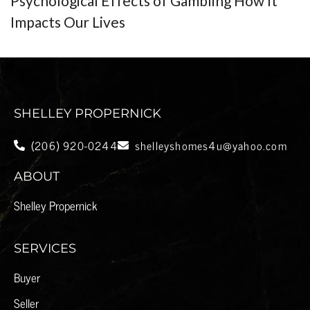
Psychological Effects of Gambling How It
Impacts Our Lives
SHELLEY PROPERNICK
(206) 920-0244
shelleyshomes4u@yahoo.com
ABOUT
Shelley Propernick
SERVICES
Buyer
Seller