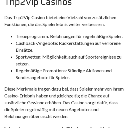
Trip2Vip Casinos
Das Trip2Vip Casino bietet eine Vielzahl von zusätzlichen
Funktionen, die das Spielerlebnis weiter verbessern:
Treueprogramm: Belohnungen für regelmäßige Spieler.
Cashback-Angebote: Rückerstattungen auf verlorene
Einsätze.
Sportwetten: Möglichkeit, auch auf Sportereignisse zu
setzen.
Regelmäßige Promotions: Ständige Aktionen und
Sonderangebote für Spieler.
Diese Merkmale tragen dazu bei, dass Spieler mehr von ihrem
Casino-Erlebnis haben und gleichzeitig die Chance auf
zusätzliche Gewinne erhöhen. Das Casino sorgt dafür, dass
die Spieler regelmäßig mit neuen Angeboten und
Belohnungen überrascht werden.