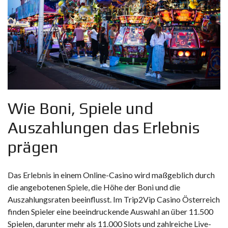
Wie Boni, Spiele und
Auszahlungen das Erlebnis
prägen
Das Erlebnis in einem Online-Casino wird maßgeblich durch
die angebotenen Spiele, die Höhe der Boni und die
Auszahlungsraten beeinflusst. Im Trip2Vip Casino Österreich
finden Spieler eine beeindruckende Auswahl an über 11.500
Spielen, darunter mehr als 11.000 Slots und zahlreiche Live-