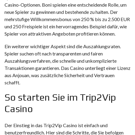
Casino-Optionen. Boni spielen eine entscheidende Rolle, um
neue Spieler zu gewinnen und bestehende zu halten. Der
mehrstufige Willkommensbonus von 250 % bis zu 2.500 EUR
und 250 Freispiele ist ein hervorragendes Beispiel dafür, wie
Spieler von attraktiven Angeboten profitieren können.
Ein weiterer wichtiger Aspekt sind die Auszahlungsraten.
Spieler suchen oft nach transparenten und fairen
Auszahlungsverfahren, die schnelle und unkomplizierte
Transaktionen garantieren. Das Casino unterliegt einer Lizenz
aus Anjouan, was zusätzliche Sicherheit und Vertrauen
schafft.
So starten Sie im Trip2Vip
Casino
Der Einstieg in das Trip2Vip Casino ist einfach und
benutzerfreundlich. Hier sind die Schritte, die Sie befolgen