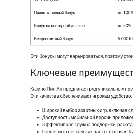
Приветственный бонус
до 100
Бонус на повторный депозит
до 50%
Бездепозитный бонус
5 000 K
Эти бонусы могут варьироваться, поэтому сто
Ключевые преимущест
Казино Пин Ап предлагает ряд уникальных пре
Эти качества обеспечивают игрокам удобство,
Широкий выбор азартных игр, включая сл
Доступность мобильной версии приложени
Эффективная служба поддержки, работающ
Поддержка нескольких валют, включая K