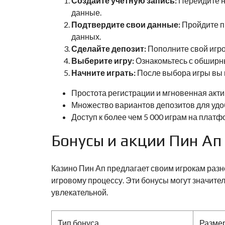
Создайте учетную запись:
Перейдите на
данные.
Подтвердите свои данные:
Пройдите п
данных.
Сделайте депозит:
Пополните свой игро
Выберите игру:
Ознакомьтесь с обширны
Начните играть:
После выбора игры вы м
Простота регистрации и мгновенная акти
Множество вариантов депозитов для удо
Доступ к более чем 5 000 играм на платф
Бонусы и акции Пин Ап
Казино Пин Ап предлагает своим игрокам разн
игровому процессу. Эти бонусы могут значите
увлекательной.
Тип бонуса
Разме