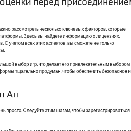
 оценки перед присоединени
 важно рассмотреть несколько ключевых факторов, которые
платформы. Здесь вы найдете информацию о лицензиях,
. С учетом всех этих аспектов, вы сможете не только
сы.
ольшой выбор игр, что делает его привлекательным выбором
тформы тщательно продуман, чтобы обеспечить безопасное и
ин Ап
нь просто. Следуйте этим шагам, чтобы зарегистрироваться