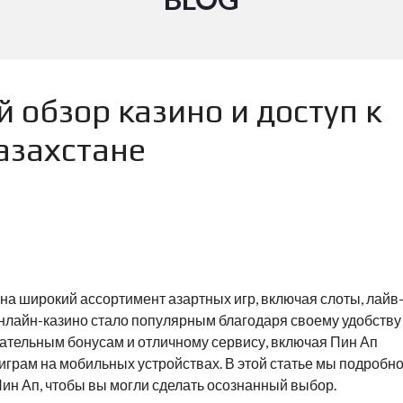
 обзор казино и доступ к
азахстане
ана широкий ассортимент азартных игр, включая слоты, лайв
 онлайн-казино стало популярным благодаря своему удобству
кательным бонусам и отличному сервису, включая
Пин Ап
 играм на мобильных устройствах. В этой статье мы подробн
Пин Ап, чтобы вы могли сделать осознанный выбор.