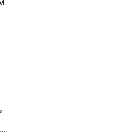
ем
 и