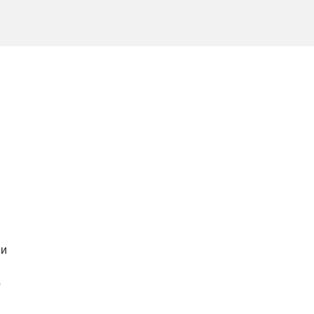
-
 и
о