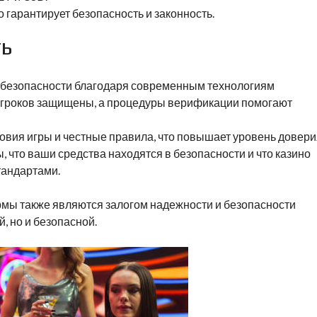
о гарантирует безопасность и законность.
ть
ь безопасности благодаря современным технологиям
гроков защищены, а процедуры верификации помогают
ловия игры и честные правила, что повышает уровень довер
 что ваши средства находятся в безопасности и что казино
тандартами.
мы также являются залогом надежности и безопасности
й, но и безопасной.