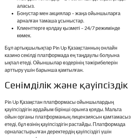
аласыз.
Бонустар мен акциялар – жаңа ойыншыларға
арналған тамаша ұсыныстар.
Клиенттерге қолдау қызметі – 24/7 режимінде
көмек.
Бұл артықшылықтар Pin Up Қазақстанның онлайн
казино секілді платформада ең таңдаулы болуына
ықпал етеді. Ойыншылар өздерінің тәжірибелерін
арттыру үшін барынша қамтылған.
Сенімділік және қауіпсіздік
Pin Up Қазақстан платформасы ойыншылардың
қауіпсіздігін әрдайым бірінші орынға қояды. Мальта
ойын органы платформаның лицензиясын қамтамасыз
етеді, бұл өзінің қауіпсіздігін растайды. Платформада
орналастырылған деректердің қауіпсіздігі үшін