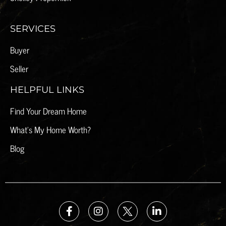
SERVICES
Buyer
Seller
HELPFUL LINKS
Find Your Dream Home
What's My Home Worth?
Blog