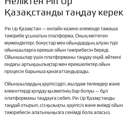
Неліктен Pin Up
Қазақстанды таңдау керек
Pin Up Қазақстан — онлайн казино әлемінде тамаша
тәжірибе ұсынатын платформа. Оның көптеген
мүмкіндіктері, бонустар мен ойындардың алуан түрі
ойыншыларға ерекше ойын тәжірибесін береді.
Ойыншылар үшін платформаны таңдау оңай, өйткені
ондағы артықшылықтар мен ерекшеліктер ойын
процесін барынша қанағаттандырады.
Ойыншылардың қауіпсіздігі, жылдам төлемдер және
клиенттерді қолдау қызметінің бар болуы — бұл
платформаны таңдауға себеп. Pin Up Қазақстанды
таңдай отырып, сіз қызықты, қауіпсіз және өнімді ойын
тәжірибесін алатыныңызға сенімді бола аласыз.