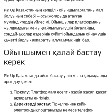
Pin Up Қазақстанның көпшілік ойыншыларға танымал
болуының себебі — осы жоғарыда аталған
мүмкіндіктердің үйлесімі. Ойыншылар платформаны
жылдамдығы мен ыңғайлылығы үшін бағалайды,
сондай-ақ олар өздерінің сүйікті ойындарын ойнау үшін
қажетті барлық ақпаратты алуға мүмкіндігі бар.
Ойыншымен қалай бастау
керек
Pin Up Қазақстанда ойын бастау үшін мына қадамдарды
орындау қажет:
Тіркелу:
Платформаға есептік жазба жасап, қажет
ақпаратты енгізіңіз.
Деректерді растау:
Тіркелгеннен кейін,
электрондық поштаңызды немесе телефон