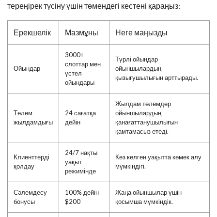
тереңірек түсіну үшін төмендегі кестені қараңыз:
Ерекшелік
Мазмұны
Неге маңызды
3000+
Түрлі ойындар
слоттар мен
Ойындар
ойыншылардың
үстел
қызығушылығын арттырады.
ойындары
Жылдам төлемдер
Төлем
24 сағатқа
ойыншылардың
жылдамдығы
дейін
қанағаттанушылығын
қамтамасыз етеді.
24/7 нақты
Клиенттерді
Кез келген уақытта көмек алу
уақыт
қолдау
мүмкіндігі.
режимінде
Сәлемдесу
100% дейін
Жаңа ойыншылар үшін
бонусы
$200
қосымша мүмкіндік.