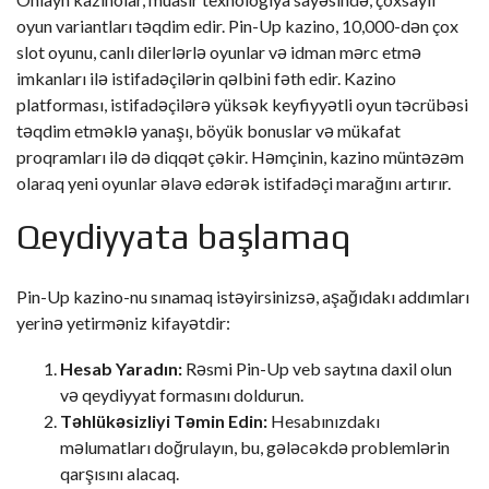
oyun variantları təqdim edir. Pin-Up kazino, 10,000-dən çox
slot oyunu, canlı dilerlərlə oyunlar və idman mərc etmə
imkanları ilə istifadəçilərin qəlbini fəth edir. Kazino
platforması, istifadəçilərə yüksək keyfiyyətli oyun təcrübəsi
təqdim etməklə yanaşı, böyük bonuslar və mükafat
proqramları ilə də diqqət çəkir. Həmçinin, kazino müntəzəm
olaraq yeni oyunlar əlavə edərək istifadəçi marağını artırır.
Qeydiyyata başlamaq
Pin-Up kazino-nu sınamaq istəyirsinizsə, aşağıdakı addımları
yerinə yetirməniz kifayətdir:
Hesab Yaradın:
Rəsmi Pin-Up veb saytına daxil olun
və qeydiyyat formasını doldurun.
Təhlükəsizliyi Təmin Edin:
Hesabınızdakı
məlumatları doğrulayın, bu, gələcəkdə problemlərin
qarşısını alacaq.