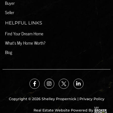
Buyer
Seller
HELPFUL LINKS
Find Your Dream Home
What's My Home Worth?
Blog
Copyright © 2026 Shelley Propernick |
Privacy Policy
Real Estate Website Powered By