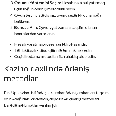
Ödəmə Yöntemini Seçin:
Hesabınıza pul yatırmaq
üçün uyğun ödəniş metodunu seçin.
Oyun Seçin:
İstədiyiniz oyunu seçərək oynamağa
başlayın.
Bonusu Alın:
Qeydiyyat zamanı təqdim olunan
bonuslardan yararlanın.
Hesab yaratma prosesi sürətli və asandır.
Təhlükəsizlik təsdiqləri ilə əminlik hiss edin.
Çeşidli ödəmə metodları ilə rahatlıq əldə edin.
Kazino daxilində ödəniş
metodları
Pin-Up kazino, istifadəçilərə rahat ödəniş imkanları təqdim
edir. Aşağıdakı cədvəldə, depozit və çıxarış metodları
barədə məlumatlar verilmişdir: