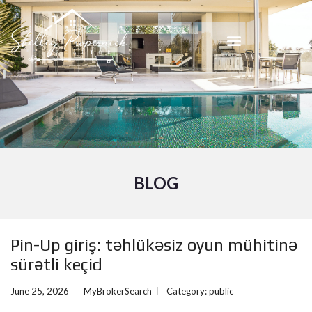
BLOG
Pin-Up giriş: təhlükəsiz oyun mühitinə
sürətli keçid
June 25, 2026
MyBrokerSearch
Category:
public