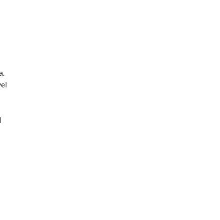
a.
vel
d