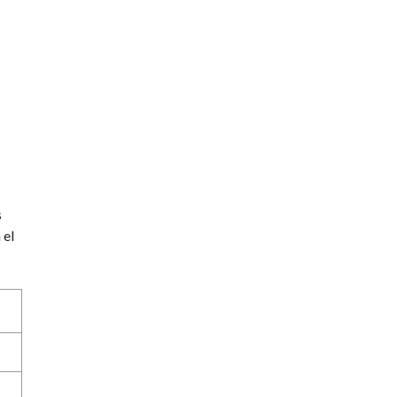
s
 el