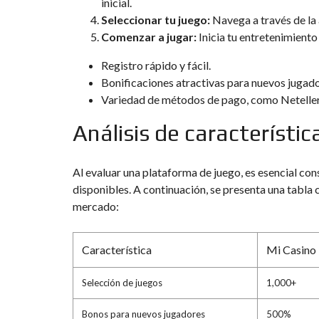
inicial.
Seleccionar tu juego:
Navega a través de la a
Comenzar a jugar:
Inicia tu entretenimiento
Registro rápido y fácil.
Bonificaciones atractivas para nuevos jugado
Variedad de métodos de pago, como Neteller y
Análisis de característic
Al evaluar una plataforma de juego, es esencial co
disponibles. A continuación, se presenta una tabl
mercado:
Característica
Mi Casino
Selección de juegos
1,000+
Bonos para nuevos jugadores
500%