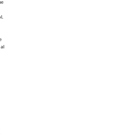
ue
l.
e
 al
o