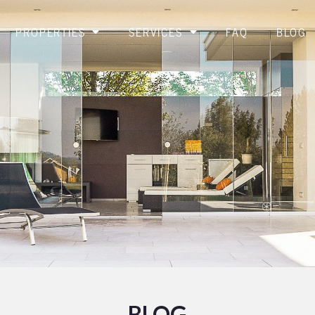
PROPERTIES
SERVICES
FAQ
BLOG
BLOG