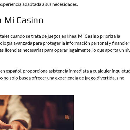
experiencia adaptada a sus necesidades.
n Mi Casino
ales cuando se trata de juegos en línea.
Mi Casino
prioriza la
ología avanzada para proteger la información personal y financier
s licencias necesarias para operar legalmente, lo que aporta un ni
a, en español, proporciona asistencia inmediata a cualquier inquietu
no
no solo busca ofrecer una experiencia de juego divertida, sino