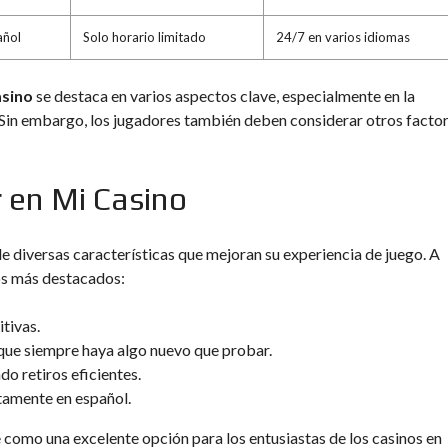
añol
Solo horario limitado
24/7 en varios idiomas
asino
se destaca en varios aspectos clave, especialmente en la
s. Sin embargo, los jugadores también deben considerar otros facto
r en Mi Casino
e diversas características que mejoran su experiencia de juego. A
ios más destacados:
tivas.
 que siempre haya algo nuevo que probar.
do retiros eficientes.
tamente en español.
 como una excelente opción para los entusiastas de los casinos en