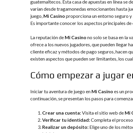
guatemaltecos. Esta casa de apuestas en línea se de
varían desde tragamonedas emocionantes hasta jue
juego,
Mi Casino
proporciona un entorno seguro y ac
Es importante conocer los aspectos principales de 
La reputación de
Mi Casino
no solo se basa en la v
ofrece a los nuevos jugadores, que pueden llegar h
cliente eficaz y métodos de pago seguros, hacen q
existen aspectos que pueden ser limitantes, los cu
Cómo empezar a jugar e
Iniciar tu aventura de juego en
Mi Casino
es un pro
continuación, se presentan los pasos para comenza
Crear una cuenta:
Visita el sitio web de
Mi 
Verificar tu identidad:
Completa el proceso 
Realizar un depósito:
Elige uno de los méto