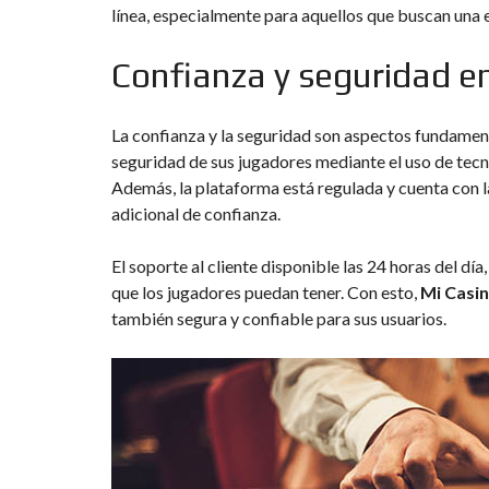
línea, especialmente para aquellos que buscan una 
Confianza y seguridad e
La confianza y la seguridad son aspectos fundament
seguridad de sus jugadores mediante el uso de tecn
Además, la plataforma está regulada y cuenta con la
adicional de confianza.
El soporte al cliente disponible las 24 horas del dí
que los jugadores puedan tener. Con esto,
Mi Casi
también segura y confiable para sus usuarios.