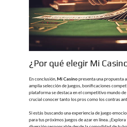
¿Por qué elegir Mi Casin
En conclusión,
Mi Casino
presenta una propuesta at
amplia selección de juegos, bonificaciones competiti
plataforma se destaca en el competitivo mundo de l
crucial conocer tanto los pros como los contras an
Si estás buscando una experiencia de juego emocion
para tus próximos juegos de azar en línea. ¡Explora 
diversión responsable desde la comodidad de tu h