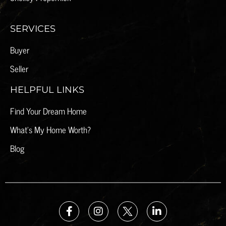
SERVICES
Buyer
Seller
HELPFUL LINKS
Find Your Dream Home
What's My Home Worth?
Blog