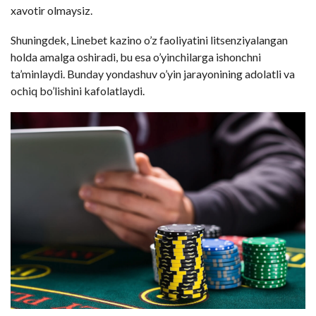
xavotir olmaysiz.
Shuningdek, Linebet kazino o’z faoliyatini litsenziyalangan
holda amalga oshiradi, bu esa o’yinchilarga ishonchni
ta’minlaydi. Bunday yondashuv o’yin jarayonining adolatli va
ochiq bo’lishini kafolatlaydi.