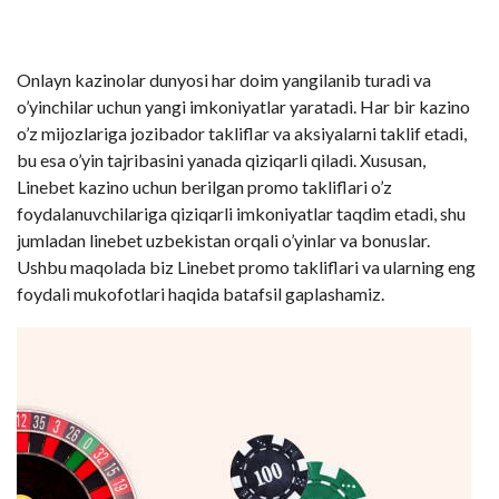
Onlayn kazinolar dunyosi har doim yangilanib turadi va
o’yinchilar uchun yangi imkoniyatlar yaratadi. Har bir kazino
o’z mijozlariga jozibador takliflar va aksiyalarni taklif etadi,
bu esa o’yin tajribasini yanada qiziqarli qiladi. Xususan,
Linebet kazino uchun berilgan promo takliflari o’z
foydalanuvchilariga qiziqarli imkoniyatlar taqdim etadi, shu
jumladan
linebet uzbekistan
orqali o’yinlar va bonuslar.
Ushbu maqolada biz Linebet promo takliflari va ularning eng
foydali mukofotlari haqida batafsil gaplashamiz.