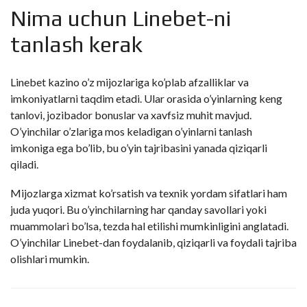
Nima uchun Linebet-ni
tanlash kerak
Linebet kazino o’z mijozlariga ko’plab afzalliklar va
imkoniyatlarni taqdim etadi. Ular orasida o’yinlarning keng
tanlovi, jozibador bonuslar va xavfsiz muhit mavjud.
O’yinchilar o’zlariga mos keladigan o’yinlarni tanlash
imkoniga ega bo’lib, bu o’yin tajribasini yanada qiziqarli
qiladi.
Mijozlarga xizmat ko’rsatish va texnik yordam sifatlari ham
juda yuqori. Bu o’yinchilarning har qanday savollari yoki
muammolari bo’lsa, tezda hal etilishi mumkinligini anglatadi.
O’yinchilar Linebet-dan foydalanib, qiziqarli va foydali tajriba
olishlari mumkin.