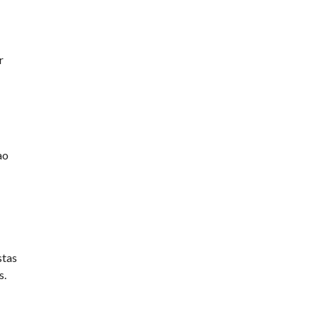
r
ao
stas
s.