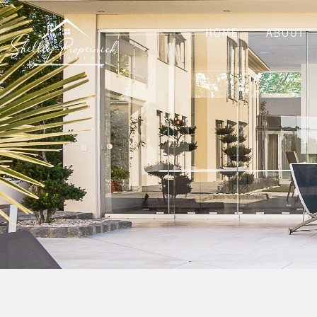
HOME
ABOUT