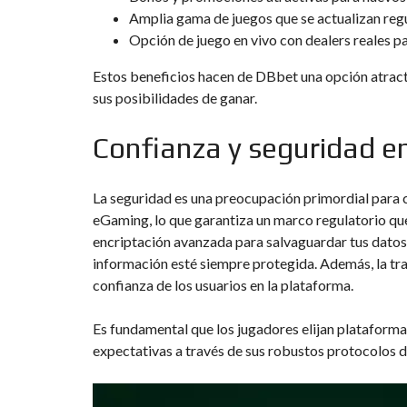
Amplia gama de juegos que se actualizan reg
Opción de juego en vivo con dealers reales pa
Estos beneficios hacen de DBbet una opción atract
sus posibilidades de ganar.
Confianza y seguridad e
La seguridad es una preocupación primordial para c
eGaming, lo que garantiza un marco regulatorio que 
encriptación avanzada para salvaguardar tus datos
información esté siempre protegida. Además, la tran
confianza de los usuarios en la plataforma.
Es fundamental que los jugadores elijan plataforma
expectativas a través de sus robustos protocolos de