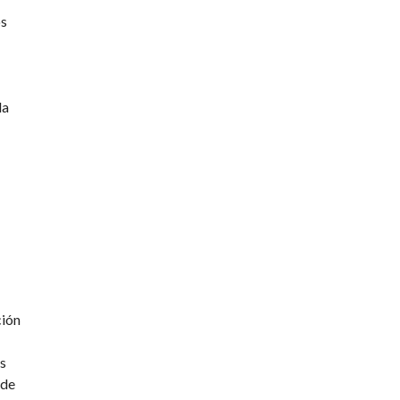
os
la
ción
os
 de