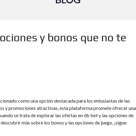
ociones y bonos que no te
icionado como una opción destacada para los entusiastas de las
os y promociones atractivas, esta plataforma promete ofrecer una
ando se trata de explorar las ofertas en
db bet
y las opciones de
n descubrir más sobre los bonos y las opciones de juego, ¡sigue