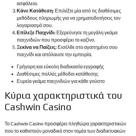
ασφάλεια.
Κάνε Κατάθεση:
Επιλέξτε μία από τις διαθέσιμες
μεθόδους πληρωμής για να χρηματοδοτήσεις τον
λογαριασμό σου.
Επίλεξε Παιχνίδι:
Εξερεύνησε τη μεγάλη γκάμα
παιχνιδιών που προσφέρει το καζίνο.
Ξεκίνα να Παίζεις:
Εισέλθε στο αγαπημένο σου
παιχνίδι και απόλαυσε την εμπειρία.
Γρήγορη και εύκολη διαδικασία εγγραφής
Διαθέσιμες πολλές μέθοδοι κατάθεσης
Ευρεία γκάμα παιχνιδιών για κάθε γούστο
Κύρια χαρακτηριστικά του
Cashwin Casino
Το Cashwin Casino προσφέρει πληθώρα χαρακτηριστικών
που το καθιστούν μοναδικό στον τομέα των διαδικτυακών