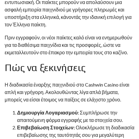
εντυπωσιακή. Οι παίκτες μπορούν να απολαύσουν μια
ασφαλή εμπειρία παιχνιδιού με γρήγορες πληρωμές και
υποστήριξη στα ελληνικά, κάνοντάς την ιδανική επιλογή για
τον Έλληνα παίκτη.
Πριν εγγραφούν, οι νέοι παίκτες καλό είναι να ενημερωθούν
για τα διαθέσιμα παιχνίδια και τις προσφορές, ώστε να
εκμεταλλευτούν στο έπακρο την εμπειρία τους στο καζίνο.
Πώς να ξεκινήσεις
Η διαδικασία έναρξης παιχνιδιού στο Cashwin Casino είναι
απλή και γρήγορη. Ακολουθώντας λίγα απλά βήματα,
μπορείς να είσαι έτοιμος να παίξεις σε ελάχιστο χρόνο.
Δημιουργία Λογαριασμού:
Συμπλήρωσε την
απαιτούμενη φόρμα εγγραφής με τα στοιχεία σου.
Επιβεβαίωση Στοιχείων:
Ολοκλήρωσε τη διαδικασία
επιβεβαίωσης της ταυτότητάς σου για μεγαλύτερη