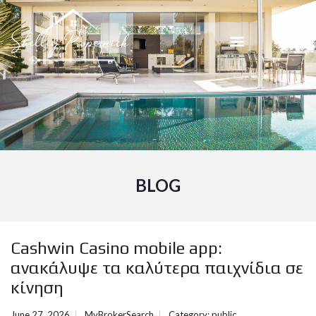
BLOG
Cashwin Casino mobile app:
ανακάλυψε τα καλύτερα παιχνίδια σε
κίνηση
June 27, 2026
MyBrokerSearch
Category:
public