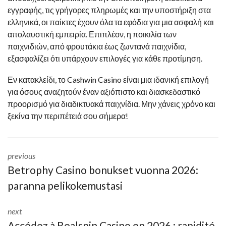
εγγραφής, τις γρήγορες πληρωμές και την υποστήριξη στα
ελληνικά, οι παίκτες έχουν όλα τα εφόδια για μια ασφαλή και
απολαυστική εμπειρία. Επιπλέον, η ποικιλία των
παιχνιδιών, από φρουτάκια έως ζωντανά παιχνίδια,
εξασφαλίζει ότι υπάρχουν επιλογές για κάθε προτίμηση.
Εν κατακλείδι, το Cashwin Casino είναι μια ιδανική επιλογή
για όσους αναζητούν έναν αξιόπιστο και διασκεδαστικό
προορισμό για διαδικτυακά παιχνίδια. Μην χάνεις χρόνο και
ξεκίνα την περιπέτειά σου σήμερα!
previous
Betrophy Casino bonukset vuonna 2026:
paranna pelikokemustasi
next
Accédez à Realspin Casino en 2026 : rapidité