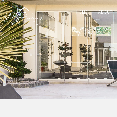
HOME
ABOUT