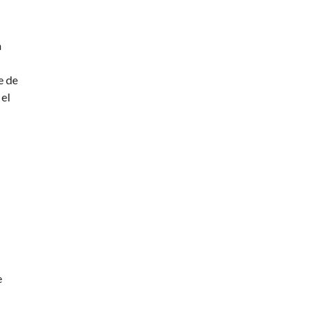
a
e de
 el
e