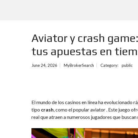
Aviator y crash game
tus apuestas en tiem
June 24, 2026
MyBrokerSearch
Category:
public
El mundo de los casinos en línea ha evolucionado r
tipo
crash
, como el popular
aviator
. Este juego of
real que atraen a numerosos jugadores que buscan me