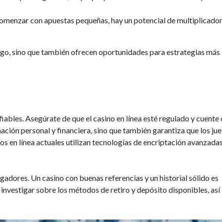
omenzar con apuestas pequeñas, hay un potencial de multiplicador
uego, sino que también ofrecen oportunidades para estrategias más
iables. Asegúrate de que el casino en línea esté regulado y cuente
ación personal y financiera, sino que también garantiza que los ju
nos en línea actuales utilizan tecnologías de encriptación avanzada
ugadores. Un casino con buenas referencias y un historial sólido es
nvestigar sobre los métodos de retiro y depósito disponibles, así