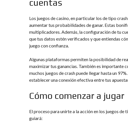
cuentas
Los juegos de casino, en particular los de tipo cra
aumentar tus probabilidades de ganar. Estas bonifi
multiplicadores. Además, la configuración de tu cue
que tus datos estén verificados y que entiendas cóm
juego con confianza.
Algunas plataformas permiten la posibilidad de rea
maximizar tus ganancias. También es importante con
muchos juegos de crash puede llegar hasta un 97%
establecer una conexión efectiva entre tus apuestas
Cómo comenzar a jugar
El proceso para unirte a la acción en los juegos de 
guiará: