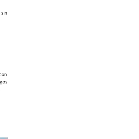
 sin
 con
egos
s