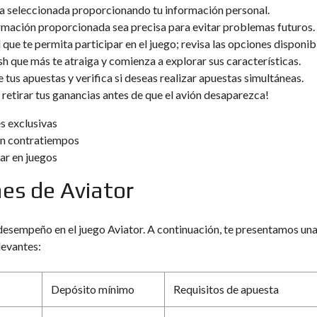
ma seleccionada proporcionando tu información personal.
rmación proporcionada sea precisa para evitar problemas futuros.
 que te permita participar en el juego; revisa las opciones disponib
sh que más te atraiga y comienza a explorar sus características.
tus apuestas y verifica si deseas realizar apuestas simultáneas.
s retirar tus ganancias antes de que el avión desaparezca!
s exclusivas
sin contratiempos
par en juegos
nes de Aviator
desempeño en el juego Aviator. A continuación, te presentamos un
levantes:
Depósito mínimo
Requisitos de apuesta