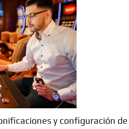
nificaciones y configuración de