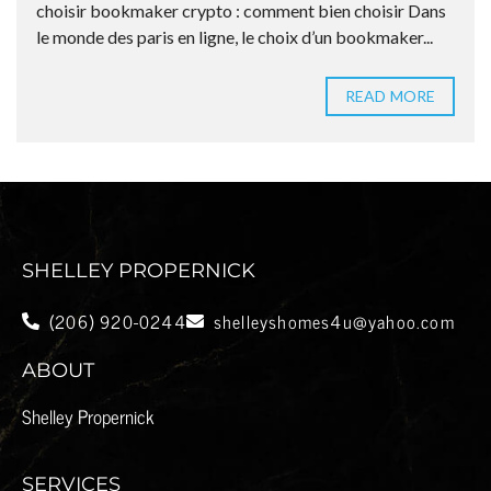
choisir bookmaker crypto : comment bien choisir Dans
le monde des paris en ligne, le choix d’un bookmaker...
READ MORE
SHELLEY PROPERNICK
(206) 920-0244
shelleyshomes4u@yahoo.com
ABOUT
Shelley Propernick
SERVICES