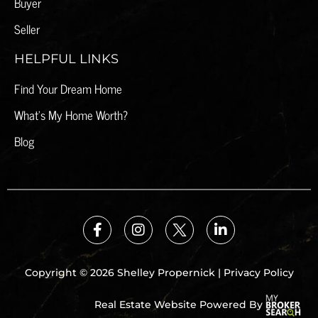
Buyer
Seller
HELPFUL LINKS
Find Your Dream Home
What's My Home Worth?
Blog
Copyright © 2026 Shelley Propernick |
Privacy Policy
Real Estate Website Powered By